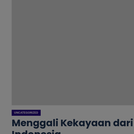
UNCATEGORIZED
Menggali Kekayaan dari 