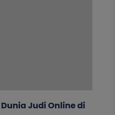
Dunia Judi Online di