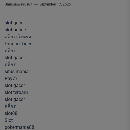
Unusualwalrus67
September 17, 2025
slot gacor
slot online
สล็อตเว็บตรง
Dragon Tiger
สล็อต
slot gacor
สล็อต
situs mania
Pay77
slot gacor
slot terbaru
slot gacor
สล็อต
slot88
Slot
pokermania88