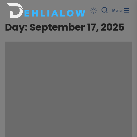
Skip
Search
to
Menu
the
Day:
September 17, 2025
content